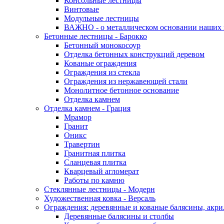
Консольные лестницы
Винтовые
Модульные лестницы
ВАЖНО - о металлическом основании наших 
Бетонные лестницы - Барокко
Бетонный монокосоур
Отделка бетонных конструкций деревом
Кованые ограждения
Ограждения из стекла
Ограждения из нержавеющей стали
Монолитное бетонное основание
Отделка камнем
Отделка камнем - Грация
Мрамор
Гранит
Оникс
Травертин
Гранитная плитка
Сланцевая плитка
Кварцевый агломерат
Работы по камню
Стеклянные лестницы - Модерн
Художественная ковка - Версаль
Ограждения: деревянные и кованые балясины, акрил,
Деревянные балясины и столбы