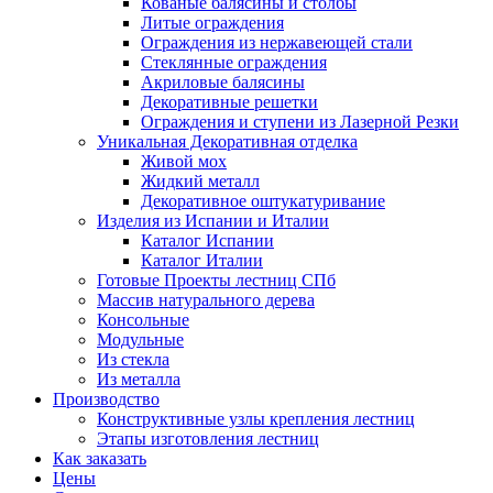
Кованые балясины и столбы
Литые ограждения
Ограждения из нержавеющей стали
Стеклянные ограждения
Акриловые балясины
Декоративные решетки
Ограждения и ступени из Лазерной Резки
Уникальная Декоративная отделка
Живой мох
Жидкий металл
Декоративное оштукатуривание
Изделия из Испании и Италии
Каталог Испании
Каталог Италии
Готовые Проекты лестниц СПб
Массив натурального дерева
Консольные
Модульные
Из стекла
Из металла
Производство
Конструктивные узлы крепления лестниц
Этапы изготовления лестниц
Как заказать
Цены