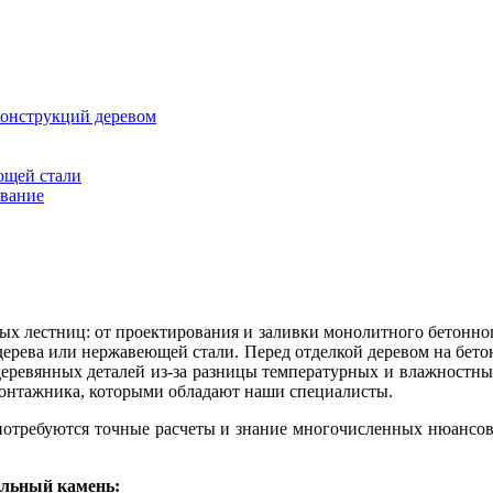
конструкций деревом
ющей стали
ование
х лестниц: от проектирования и заливки монолитного бетонног
 дерева или нержавеющей стали. Перед отделкой деревом на бет
еревянных деталей из-за разницы температурных и влажностны
 монтажника, которыми обладают наши специалисты.
потребуются точные расчеты и знание многочисленных нюансов
альный камень: