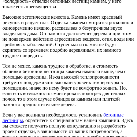
«холодность» отделки бетонных лестниц камнем, у него
также есть преимущества.
Высокие эстетические качества. Камень имеет красивый
рисунок и радует глаз. Отделка камнем смотрится роскошно и
одновременно изящно, рассказывая о безупречном вкусе
владельцев дома. Он намного долговечнее дерева и при этом
не подвержен действию агрессивных веществ, огня, воды или
грибковых заболеваний. Ступеньки из камня не будут
скрипеть со временем подобно деревянным, их намного
труднее повредить.
Тем не менее, камень труднее в обработке, а стоимость
обшивки бетонной лестницы камнем намного выше, чем с
помощью древесины. Из-за высокой теплопроводности
требуется поддерживать высокий уровень температуры в
помещении, иначе по нему будет не комфортно ходить. Но,
если есть возможность смонтировать подогрев для теплых
полов, то в этом случае облицовка камнем или плиткой
намного предпочтительнее дерева.
Если у вас возникла необходимость установить
бетонные
лестницы
, обратитесь к специалистам нашей компании. Здесь
вы сможете получить полную консультацию и разработать
проект отделки, в зависимости от ваших потребностей, а
также учитывая характеристики дома и дизайн помещения.