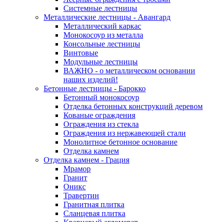
Системные лестницы
Металлические лестницы - Авангард
Металлический каркас
Монокосоур из металла
Консольные лестницы
Винтовые
Модульные лестницы
ВАЖНО - о металлическом основании
наших изделий!
Бетонные лестницы - Барокко
Бетонный монокосоур
Отделка бетонных конструкций деревом
Кованые ограждения
Ограждения из стекла
Ограждения из нержавеющей стали
Монолитное бетонное основание
Отделка камнем
Отделка камнем - Грация
Мрамор
Гранит
Оникс
Травертин
Гранитная плитка
Сланцевая плитка