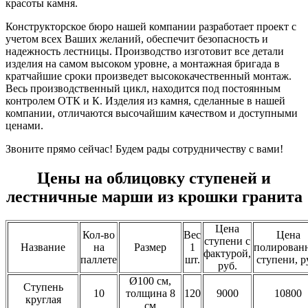
красоты камня.
Конструкторское бюро нашей компании разработает проект с
учетом всех Ваших желаний, обеспечит безопасность и
надежность лестницы. Производство изготовит все детали
изделия на самом высоком уровне, а монтажная бригада в
кратчайшие сроки произведет высококачественный монтаж.
Весь производственный цикл, находится под постоянным
контролем ОТК и К. Изделия из камня, сделанные в нашей
компании, отличаются высочайшим качеством и доступными
ценами.
Звоните прямо сейчас! Будем рады сотрудничеству с вами!
Цены на облицовку ступеней и
лестничные марши из крошки гранита
Цена
Кол-во
Вес
Цена
ступени с
Название
на
Размер
1
полирован
фактурой,
паллете
шт.
ступени, р
руб.
Ø100 см,
Ступень
10
толщина 8
120
9000
10800
круглая
см