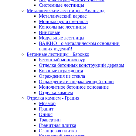
Системные лестницы
Металлические лестницы - Авангард
Металлический каркас
Монокосоур из металла
Консольные лестницы
Винтовые
Модульные лестницы
ВАЖНО - о металлическом основании
наших изделий!
Бетонные лестницы - Барокко
Бетонный монокосоур
Отделка бетонных конструкций деревом
Кованые ограждения
Ограждения из стекла
Ограждения из нержавеющей стали
Монолитное бетонное основание
Отделка камнем
Отделка камнем - Грация
Мрамор
Гранит
Оникс
Травертин
Гранитная плитка
Сланцевая плитка