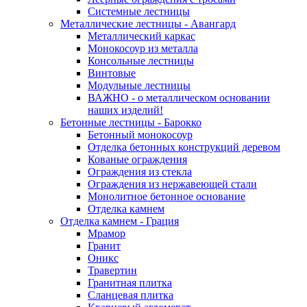
Системные лестницы
Металлические лестницы - Авангард
Металлический каркас
Монокосоур из металла
Консольные лестницы
Винтовые
Модульные лестницы
ВАЖНО - о металлическом основании
наших изделий!
Бетонные лестницы - Барокко
Бетонный монокосоур
Отделка бетонных конструкций деревом
Кованые ограждения
Ограждения из стекла
Ограждения из нержавеющей стали
Монолитное бетонное основание
Отделка камнем
Отделка камнем - Грация
Мрамор
Гранит
Оникс
Травертин
Гранитная плитка
Сланцевая плитка