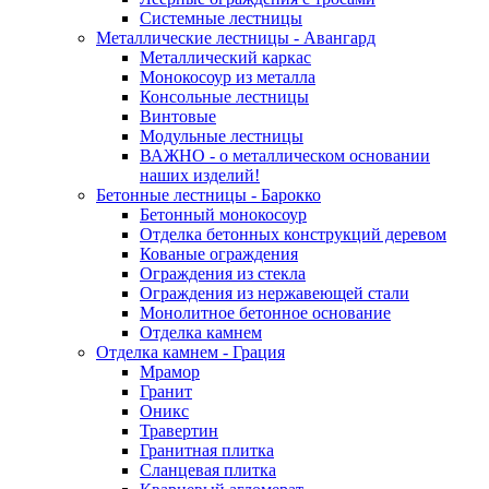
Системные лестницы
Металлические лестницы - Авангард
Металлический каркас
Монокосоур из металла
Консольные лестницы
Винтовые
Модульные лестницы
ВАЖНО - о металлическом основании
наших изделий!
Бетонные лестницы - Барокко
Бетонный монокосоур
Отделка бетонных конструкций деревом
Кованые ограждения
Ограждения из стекла
Ограждения из нержавеющей стали
Монолитное бетонное основание
Отделка камнем
Отделка камнем - Грация
Мрамор
Гранит
Оникс
Травертин
Гранитная плитка
Сланцевая плитка