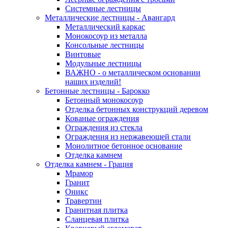
Системные лестницы
Металлические лестницы - Авангард
Металлический каркас
Монокосоур из металла
Консольные лестницы
Винтовые
Модульные лестницы
ВАЖНО - о металлическом основании
наших изделий!
Бетонные лестницы - Барокко
Бетонный монокосоур
Отделка бетонных конструкций деревом
Кованые ограждения
Ограждения из стекла
Ограждения из нержавеющей стали
Монолитное бетонное основание
Отделка камнем
Отделка камнем - Грация
Мрамор
Гранит
Оникс
Травертин
Гранитная плитка
Сланцевая плитка